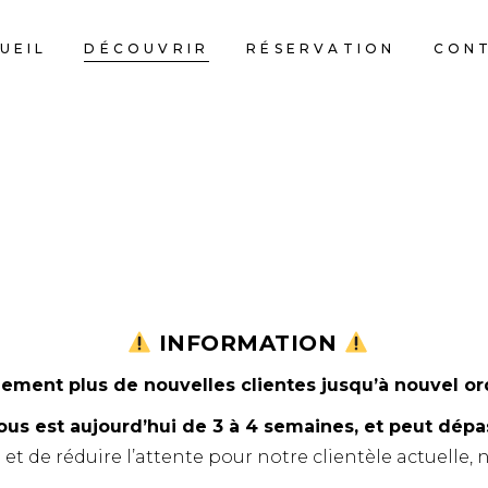
UEIL
DÉCOUVRIR
RÉSERVATION
CON
DÉCOUVREZ NOS
• NOS TARIFS •
uvelles prestations ci-dessous ou téléchargez notre
fl
INFORMATION
ement plus de nouvelles clientes jusqu’à nouvel or
ous est aujourd’hui de 3 à 4 semaines, et peut dép
e et de réduire l’attente pour notre clientèle actuelle, 