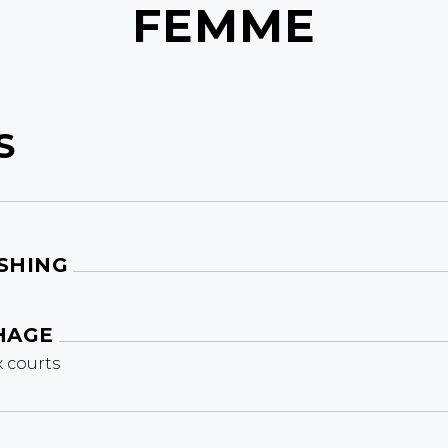
FEMME
S
SHING
HAGE
 courts