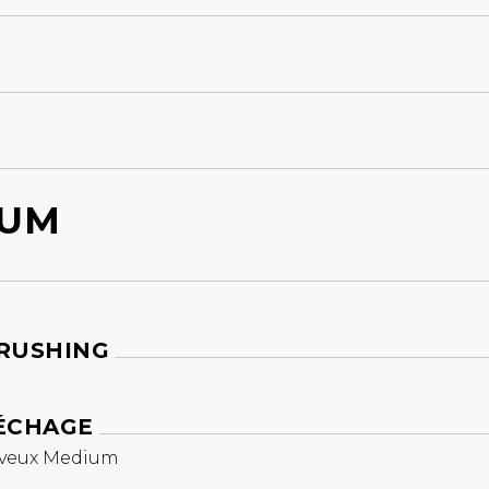
IUM
BRUSHING
SÉCHAGE
heveux Medium