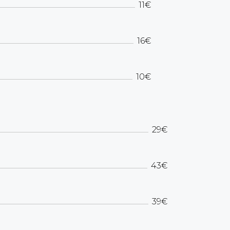
11€
16€
10€
29€
43€
39€