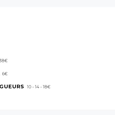
N
l
38€
6€
NGUEURS
10 - 14 - 18€